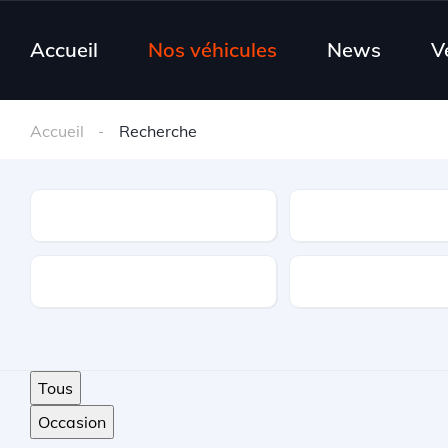
Accueil
Nos véhicules
News
V
Accueil
Recherche
Type
Marque
Carburant
Options
Tous
Occasion