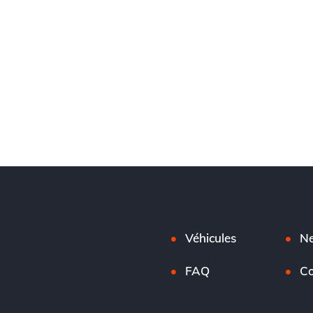
Véhicules
N
FAQ
Co