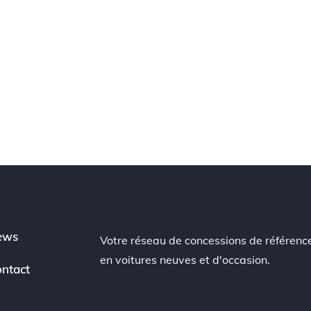
ews
Votre réseau de concessions de référenc
en voitures neuves et d'occasion.
ntact