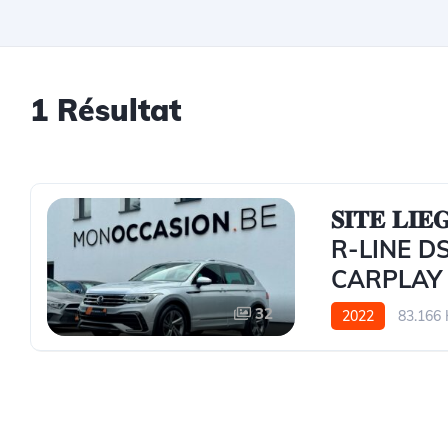
1
Résultat
𝐒𝐈𝐓𝐄 𝐋
R-LINE D
CARPLAY
32
2022
83.166