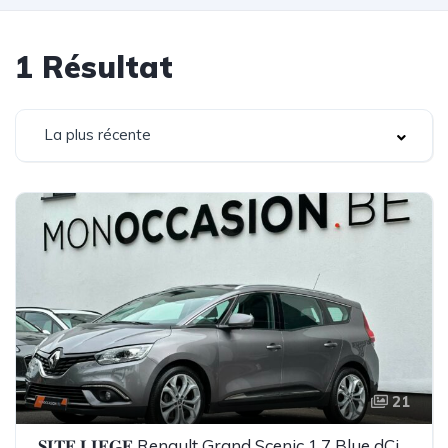
1
Résultat
La plus récente
21
𝐒𝐈𝐓𝐄 𝐋𝐈𝐄𝐆𝐄 Renault Grand Scenic 1.7 Blue dCi 7 PLACES CLIM GPS CAMERA LED