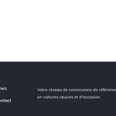
ews
Votre réseau de concessions de référenc
en voitures neuves et d'occasion.
ntact