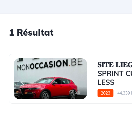
1
Résultat
𝐒𝐈𝐓𝐄 𝐋
SPRINT C
LESS
29
2023
44.339