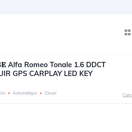
𝐈𝐄𝐆𝐄 Alfa Romeo Tonale 1.6 DDCT
UIR GPS CARPLAY LED KEY
 Km
Automatique
Diesel
Calc