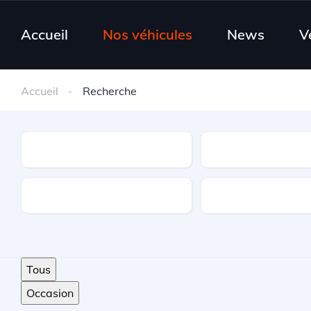
Accueil
Nos véhicules
News
V
Accueil
Recherche
Type
Marque
Carburant
Options
Tous
Occasion