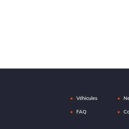
Véhicules
N
FAQ
Co