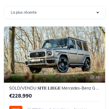
La plus récente
36
SOLD/VENDU 𝐒𝐈𝐓𝐄 𝐋𝐈𝐄𝐆𝐄 Mercedes-Benz G 63 AMG NEW2025*Maganite Grey*Carbon**FULLOPTIONS**
€228.990