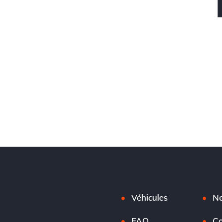
Véhicules
N
FAQ
Co