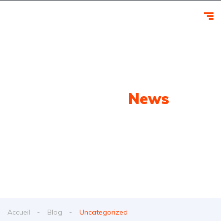
Dernières
News
Découvrez ici les dernières nouvelles de
monoccasion.be
Accueil
Blog
Uncategorized