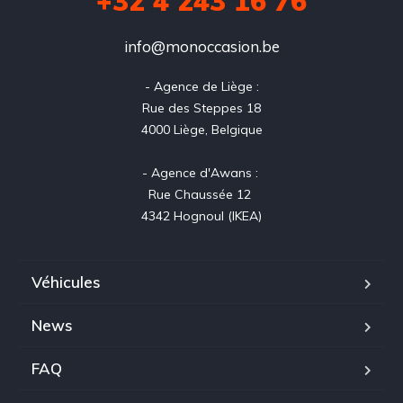
+32 4 243 16 76
info@monoccasion.be
- Agence de Liège :

Rue des Steppes 18

4000 Liège, Belgique

- Agence d'Awans : 

Rue Chaussée 12 

4342 Hognoul (IKEA)
Véhicules
News
FAQ